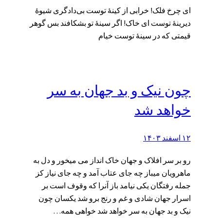
ای چرخ فلک! خرابی از کینهٔ توست بی‌دادگری شیوهٔ
دیرینهٔ توست ای خاک! اگر سینهٔ تو بشکافند بس گوهر
قیمتی که در سینهٔ توست خیام
چون نیک و بد جهان به سر
خواهد شد
۱۲ اسفند ۱۴۰۳
رو بر سر افلاک و جهان خاک انداز می میخور و دل به
ماهرویان میباز چه جای عتاب آمد و چه جای نیاز کز
جمله رفتگان یکی نیامد باز آنرا که وقوف است بر
اسرار جهان شادی و غم و رنج برو شد یکسان چون
نیک و بد جهان به سر خواهد شد خواهی همه…