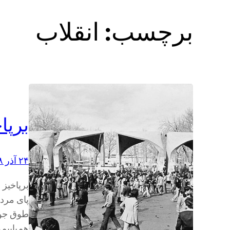
برچسب:
انقلاب
بر‌پا
۲۴ آذر ۱۳۹۸
برپاخیز 
پای مرد
طوق جور 
هم‌پاییم