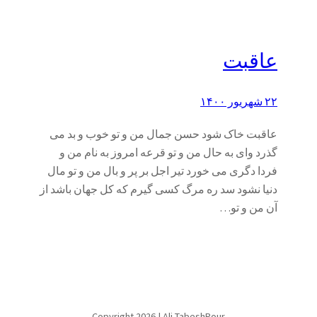
عاقبت
۲۲ شهریور ۱۴۰۰
عاقبت خاک شود حسن جمال من و تو خوب و بد می
گذرد وای به حال من و تو قرعه امروز به نام من و
فردا دگری می خورد تیر اجل بر پر و بال من و تو مال
دنیا نشود سد ره مرگ کسی گیرم که کل جهان باشد از
آن من و تو…
Copyright 2026 | Ali TabeshPour