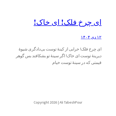
ای چرخ فلک! ای خاک!
۱۲ دی ۱۴۰۴
ای چرخ فلک! خرابی از کینهٔ توست بی‌دادگری شیوهٔ
دیرینهٔ توست ای خاک! اگر سینهٔ تو بشکافند بس گوهر
قیمتی که در سینهٔ توست خیام
Copyright 2026 | Ali TabeshPour