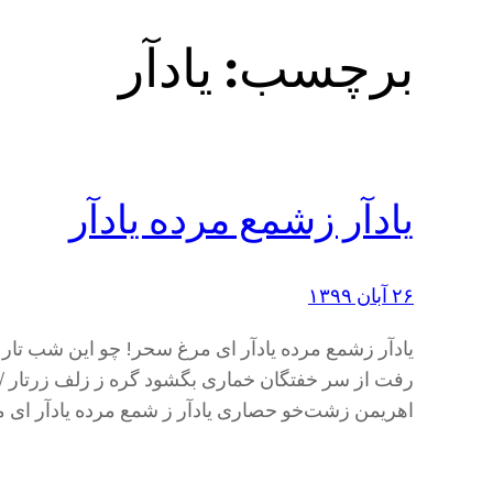
برچسب:
یادآر
یادآر زشمع مرده یادآر
۲۶ آبان ۱۳۹۹
یادآر زشمع مرده یادآر ای مرغ سحر! چو این شب تار
رفت از سر خفتگان خماری بگشود گره ز زلف زرتار / م
اهریمن زشت‌خو حصاری یادآر ز شمع مرده یادآر ای