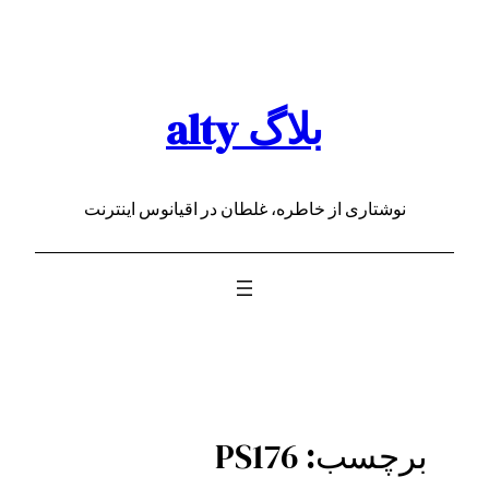
رفتن
به
محتوا
بلاگ alty
نوشتاری از خاطره، غلطان در اقیانوس اینترنت
برچسب:
PS176