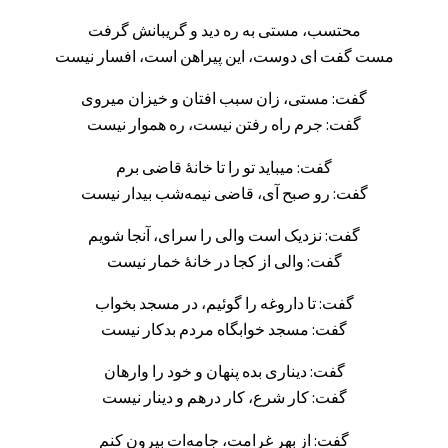
محتسب، مستی به ره دید و گریبانش گرفت
مست گفت ای دوست، این پیراهن است، افسار نیست
گفت: مستی، زان سبب افتان و خیزان میروی
گفت: جرم راه رفتن نیست، ره هموار نیست
گفت: میباید تو را تا خانهٔ قاضی برم
گفت: رو صبح آی، قاضی نیمه‌شب بیدار نیست
گفت: نزدیک است والی را سرای، آنجا شویم
گفت: والی از کجا در خانهٔ خمار نیست
گفت: تا داروغه را گوئیم، در مسجد بخواب
گفت: مسجد خوابگاه مردم بدکار نیست
گفت: دیناری بده پنهان و خود را وارهان
گفت: کار شرع، کار درهم و دینار نیست
گفت: از بهر غرامت، جامه‌ات بیرون کنم