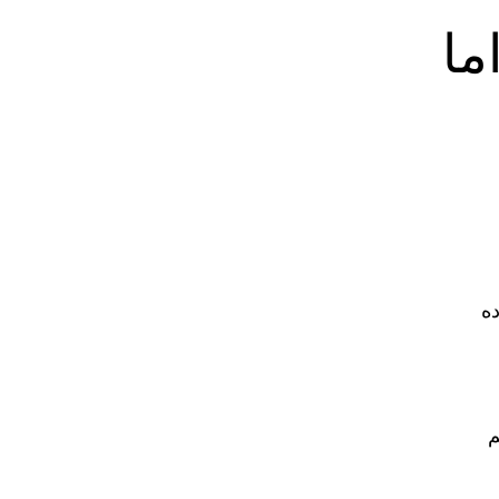
ما
ده
م