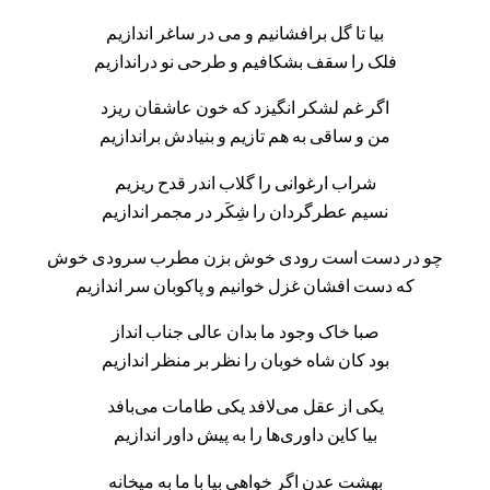
بیا تا گل برافشانیم و می در ساغر اندازیم
فلک را سقف بشکافیم و طرحی نو دراندازیم
اگر غم لشکر انگیزد که خون عاشقان ریزد
من و ساقی به هم تازیم و بنیادش براندازیم
شراب ارغوانی را گلاب اندر قدح ریزیم
نسیم عطرگردان را شِکَر در مجمر اندازیم
چو در دست است رودی خوش بزن مطرب سرودی خوش
که دست افشان غزل خوانیم و پاکوبان سر اندازیم
صبا خاک وجود ما بدان عالی جناب انداز
بود کان شاه خوبان را نظر بر منظر اندازیم
یکی از عقل می‌لافد یکی طامات می‌بافد
بیا کاین داوری‌ها را به پیش داور اندازیم
بهشت عدن اگر خواهی بیا با ما به میخانه