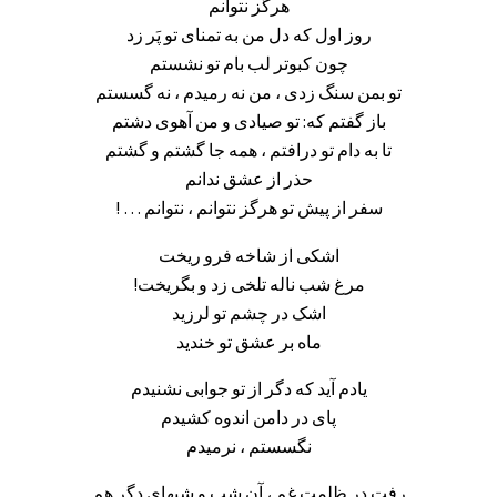
هرگز نتوانم
روز اول که دل من به تمنای تو پَر زد
چون کبوتر لب بام تو نشستم
تو بمن سنگ زدی ، من نه رمیدم ، نه گسستم
باز گفتم که: تو صیادی و من آهوی دشتم
تا به دام تو درافتم ، همه جا گشتم و گشتم
حذر از عشق ندانم
سفر از پیش تو هرگز نتوانم ، نتوانم … !
اشکی از شاخه فرو ریخت
مرغ شب ناله تلخی زد و بگریخت!
اشک در چشم تو لرزید
ماه بر عشق تو خندید
یادم آید که دگر از تو جوابی نشنیدم
پای در دامن اندوه کشیدم
نگسستم ، نرمیدم
رفت در ظلمت غم ، آن شب و شبهای دگر هم