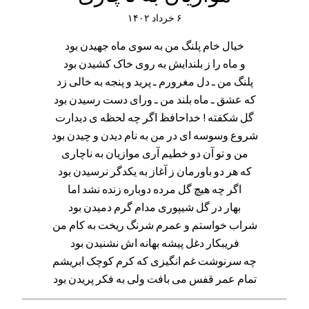
۶ خرداد ۱۴۰۲
خیال خام پلنگ من به سوی ماه جهیدن بود
و ماه را ز بلندایش به روی خاک کشیدن بود
پلنگ من ـ دل مغرورم ـ پرید و پنجه به خالی زد
که عشق ـ ماه بلند من ـ ورای دست رسیدن بود
گل شکفته ! خداحافظ اگر چه لحظه ی دیدارت
شروع وسوسه ای در من به نام دیدن و چیدن بود
من و تو آن دو خطیم آری موازیان به ناچاری
که هر دو باورمان ز آغاز به یکدگر نرسیدن بود
اگر چه هیچ گل مرده دوباره زنده نشد اما
بهار در گل شیپوری مدام گرم دمیدن بود
شراب خواستم و عمرم شرنگ ریخت به کام من
فریبکار دغل پیشه بهانه اش نشنیدن بود
چه سرنوشت غم انگیزی که کرم کوچک ابریشم
تمام عمر قفس می بافت ولی به فکر پریدن بود