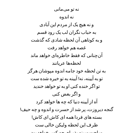
نه تو می‌مانی
نه اندوه
و نه هیچ یک از مردم این آبادی
به حباب نگران لب یک رود قسم
و به کوتاهی آن لحظه شادی که گذشت
غصه هم خواهد رفت
آن‌چنانی که فقط خاطره‌ای خواهد ماند
لحظه‌ها عریانند
به تن لحظه خود جامه اندوه مپوشان هرگز
تو به آیینه، نه! آیینه به تو خیره شده ست
تو اگر خنده کنی او به تو خواهد خندید
و اگر بغض کنی
آه از آیینه دنیا که چه ها خواهد کرد
گنجه دیروزت، پر شد از حسرت و اندوه و چه حیف!
بسته های فردا همه ای کاش ای کاش!
ظرف این لحظه ولیکن خالی ست
ساحت سینه پذیرای چه کس خواهد بود