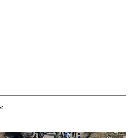
رفتن
به
محتوا
خا