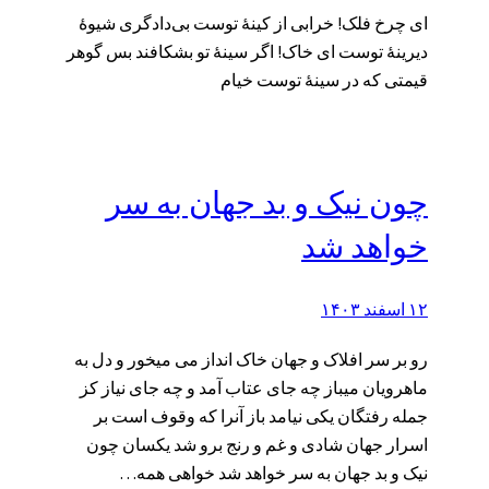
ای چرخ فلک! خرابی از کینهٔ توست بی‌دادگری شیوهٔ
دیرینهٔ توست ای خاک! اگر سینهٔ تو بشکافند بس گوهر
قیمتی که در سینهٔ توست خیام
چون نیک و بد جهان به سر
خواهد شد
۱۲ اسفند ۱۴۰۳
رو بر سر افلاک و جهان خاک انداز می میخور و دل به
ماهرویان میباز چه جای عتاب آمد و چه جای نیاز کز
جمله رفتگان یکی نیامد باز آنرا که وقوف است بر
اسرار جهان شادی و غم و رنج برو شد یکسان چون
نیک و بد جهان به سر خواهد شد خواهی همه…